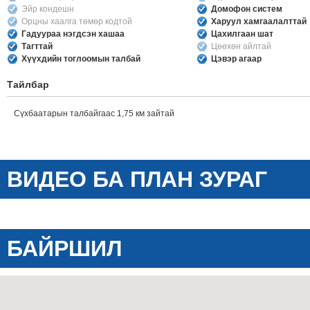
Эйр кондешн
Домофон систем
Орцны хаалга төмөр кодтой
Харуул хамгаалалттай
Гадуураа нэгдсэн хашаа
Цахилгаан шат
Тагттай
Цөөхөн айлтай
Хүүхдийн тоглоомын талбай
Цэвэр агаар
Тайлбар
Сүхбаатарын талбайгаас 1,75 км зайтай
ВИДЕО БА ПЛАН ЗУРАГ
БАЙРШИЛ