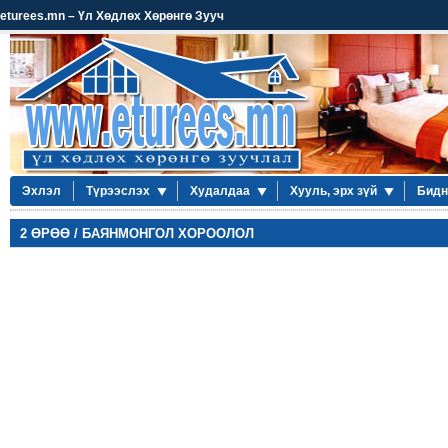
eturees.mn – Үл Хөдлөх Хөрөнгө Зууч
Эхлэл
Түрээслэх
Худалдаа
Хууль, эрх зүй
Бидн
2 ӨРӨӨ / БАЯНМОНГОЛ ХОРООЛОЛ