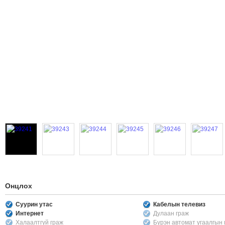
Онцлох
Суурин утас
Кабелын телевиз
Интернет
Дулаан граж
Халаалтгүй граж
Бүрэн автомат угаалгын