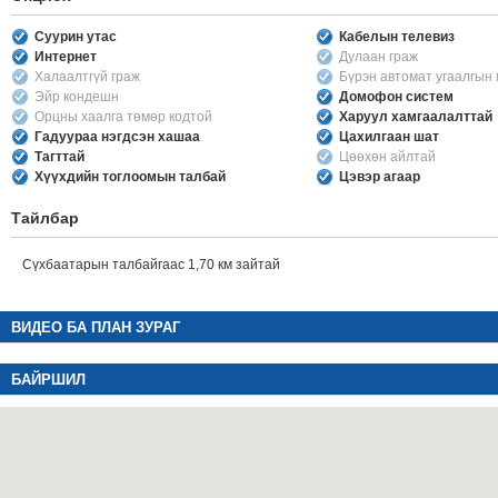
Суурин утас
Кабелын телевиз
Интернет
Дулаан граж
Халаалтгүй граж
Бүрэн автомат угаалгын
Эйр кондешн
Домофон систем
Орцны хаалга төмөр кодтой
Харуул хамгаалалттай
Гадуураа нэгдсэн хашаа
Цахилгаан шат
Тагттай
Цөөхөн айлтай
Хүүхдийн тоглоомын талбай
Цэвэр агаар
Тайлбар
Сүхбаатарын талбайгаас 1,70 км зайтай
ВИДЕО БА ПЛАН ЗУРАГ
БАЙРШИЛ