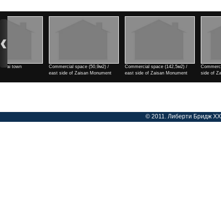
Commercial space (142,5м2) /
Commercial space (182м2) / east
2 rooms / north side of Tengi
east side of Zaisan Monument
side of Zaisan Monument
cinema
Үнэ
Үнэ
Үнэ
© 2011. Либерти Бридж ХХК