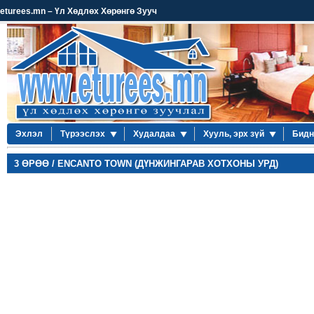
eturees.mn – Үл Хөдлөх Хөрөнгө Зууч
Эхлэл
Түрээслэх
Худалдаа
Хууль, эрх зүй
Бидн
3 ӨРӨӨ / ENCANTO TOWN (ДҮНЖИНГАРАВ ХОТХОНЫ УРД)