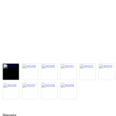
Онцлох