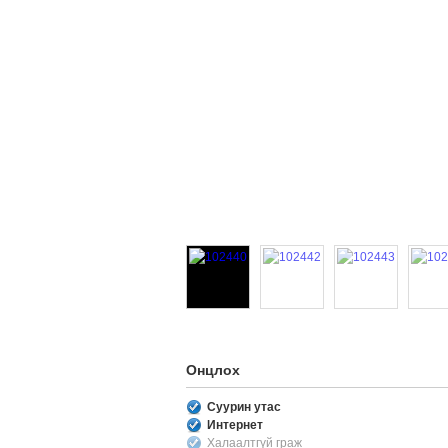
Онцлох
Суурин утас
Интернет
Халаалтгүй граж