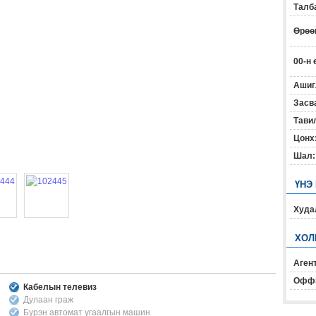
Талб
Өрөөн
00-н 
Ашиг
Засв
Тавил
Цонх
Шал:
ҮНЭ
Худал
ХОЛ
Агент
Офф
Кабелын телевиз
Дулаан граж
Бүрэн автомат угаалгын машин