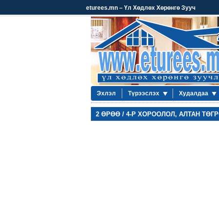
eturees.mn – Үл Хөдлөх Хөрөнгө Зууч
Эхлэл
Түрээслэх
Худалдаа
2 ӨРӨӨ / 4-Р ХОРООЛОЛ, АЛТАН ТӨГР