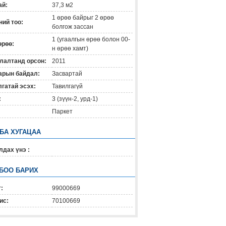
ай:
37,3 м2
1 өрөө байрыг 2 өрөө
ий тоо:
болгож зассан
1 (угаалгын өрөө болон 00-
өрөө:
н өрөө хамт)
лалтанд орсон:
2011
арын байдал:
Засвартай
гатай эсэх:
Тавилгагүй
:
3 (зүүн-2, урд-1)
Паркет
 БА ХУГАЦАА
дах үнэ :
БОО БАРИХ
:
99000669
ис:
70100669