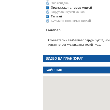
Эйр кондешн
Орцны хаалга төмөр кодтой
Гадуураа нэгдсэн хашаа
Тагттай
Хүүхдийн тоглоомын талбай
Тайлбар
Сүхбаатарын талбайгаас баруун зүгт 3,5 км 
Алтан төгрөг худалдааны төвийн урд.
ВИДЕО БА ПЛАН ЗУРАГ
БАЙРШИЛ