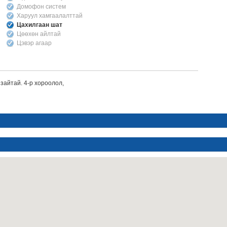
Домофон систем
Харуул хамгаалалттай
Цахилгаан шат
Цөөхөн айлтай
Цэвэр агаар
зайтай. 4-р хороолол,