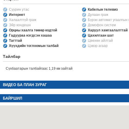
Суурин утас
Кабелын телевиз
Интернет
Дулаан граж
Халаалтгүй граж
Бүрэн автомат угаалгын
Эйр кондешн
Домофон систем
Орцны хаалга төмөр кодтой
Харуул хамгаалалттай
Гадуураа нэгдсэн хашаа
Цахилгаан шат
Тагттай
Цөөхөн айлтай
Хүүхдийн тоглоомын талбай
Цэвэр агаар
Тайлбар
Сүхбаатарын талбайгаас 1,19 км зайтай
ВИДЕО БА ПЛАН ЗУРАГ
БАЙРШИЛ