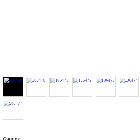
Онцлох