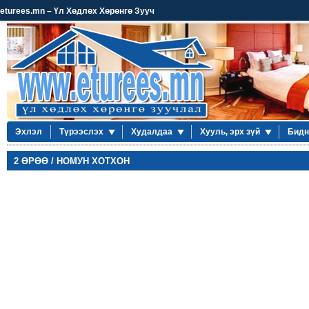
eturees.mn – Үл Хөдлөх Хөрөнгө Зууч
Эхлэл
Түрээслэх
Худалдаа
Хууль, эрх зүй
Бидн
2 ӨРӨӨ / НОМУН ХОТХОН