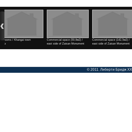
Commercial space (50,9м2) /
Commercial space (142,5м2) /
Commercial space (182м2) / eas
east side of Zaisan Monument
east side of Zaisan Monument
side of Zaisan Monument
Үнэ
Үнэ
Үнэ
© 2011. Либерти Бридж ХХК