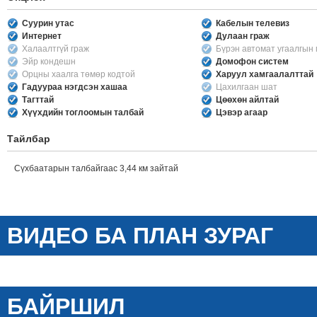
Суурин утас
Кабелын телевиз
Интернет
Дулаан граж
Халаалтгүй граж
Бүрэн автомат угаалгын
Эйр кондешн
Домофон систем
Орцны хаалга төмөр кодтой
Харуул хамгаалалттай
Гадуураа нэгдсэн хашаа
Цахилгаан шат
Тагттай
Цөөхөн айлтай
Хүүхдийн тоглоомын талбай
Цэвэр агаар
Тайлбар
Сүхбаатарын талбайгаас 3,44 км зайтай
ВИДЕО БА ПЛАН ЗУРАГ
БАЙРШИЛ