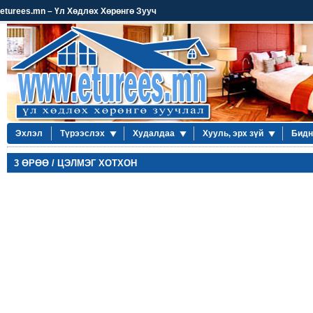
eturees.mn – Үл Хөдлөх Хөрөнгө Зууч
Эхлэл
Түрээслэх
Худалдаа
Хууль, эрх зүй
Бидн
3 ӨРӨӨ / ЦЭЛМЭГ ХОТХОН