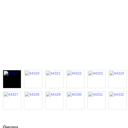
Онцлох