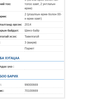
ий тоо:
тогоо хамт, 2 унтлагын
өрөө)
2 (угаалгын өрөө болон 00-
өрөө:
н өрөө хамт)
лалтанд орсон:
2014
арын байдал:
Шинэ байр
гатай эсэх:
Тавилгагүй
:
3 (вакум)
Паркет
 БА ХУГАЦАА
дах үнэ :
БОО БАРИХ
:
99000669
ис:
70100669