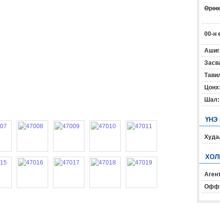
Өрөөн
00-н 
Ашиг
Засв
Тавил
Цонх
Шал:
ҮНЭ
Худал
ХОЛ
Агент
Офф