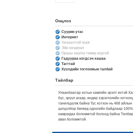
Онцлох
Суурин утас
Интернет
Халаалтгүй граж
Эйр кондешн
Орцны хаалга төмөр кодтой
Гадуураа нэгдсэн хашаа
Тагттай
Хүүхдийн тоглоомын талбай
Тайлбар
Улаанбаатар хотын хамгийн эрэлт ихтэй Ха
бүс, эрүүл агаар, өндөр зэрэглэлийн хотх
танилцуулж байна Тус хотхон нь 468 айлын 
цогцолбор бөгөөд одоогийн байдлаар 100% 
хамрагдах боломжтой болоод байна Төлбөрий
авах боломжтой.