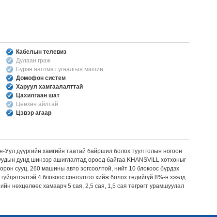
Кабелын телевиз
Дулаан граж
Бүрэн автомат угаалгын машин
Домофон систем
Харуул хамгаалалттай
Цахилгаан шат
Цөөхөн айлтай
Цэвэр агаар
н-Уул дүүргийн хамгийн таатай байршил болох туул голын ногоон
онуудын дунд шинээр ашиглалтад ороод байгаа KHANSVILL хотхоныг
орон сууц, 260 машины авто зогсоолтой, нийт 10 блокоос бүрдэх
гүйцэтгэлтэй 4 блокоос сонголтоо хийж болох төдийгүй 8%-н зээлд
н нөхцөлөөс хамаарч 5 сая, 2,5 сая, 1,5 сая төгрөгт урамшуулал