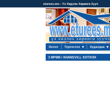
eturees.mn – Үл Хөдлөх Хөрөнгө Зууч
Эхлэл
Түрээслэх
Худалдаа
3 ӨРӨӨ / KHANSVILL ХОТХОН