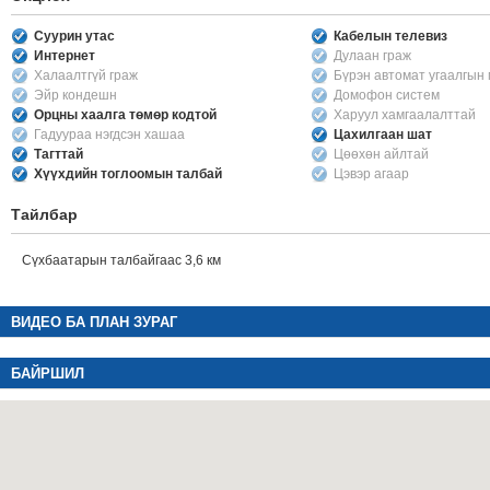
Суурин утас
Кабелын телевиз
Интернет
Дулаан граж
Халаалтгүй граж
Бүрэн автомат угаалгын
Эйр кондешн
Домофон систем
Орцны хаалга төмөр кодтой
Харуул хамгаалалттай
Гадуураа нэгдсэн хашаа
Цахилгаан шат
Тагттай
Цөөхөн айлтай
Хүүхдийн тоглоомын талбай
Цэвэр агаар
Тайлбар
Сүхбаатарын талбайгаас 3,6 км
ВИДЕО БА ПЛАН ЗУРАГ
БАЙРШИЛ