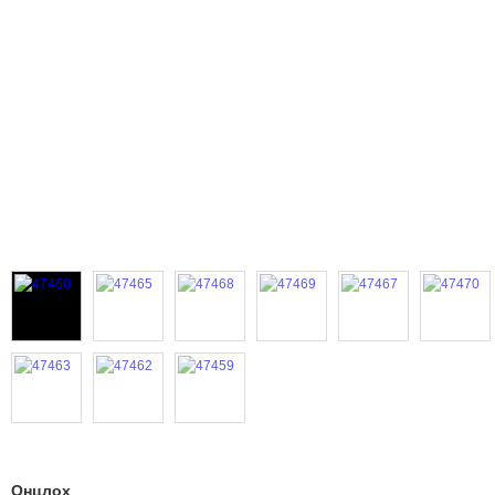
Онцлох