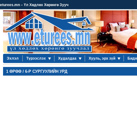
eturees.mn – Үл Хөдлөх Хөрөнгө Зууч
Эхлэл
Түрээслэх
Худалдаа
Хууль, эрх зүй
Бидн
1 ӨРӨӨ / 6-Р СУРГУУЛИЙН УРД