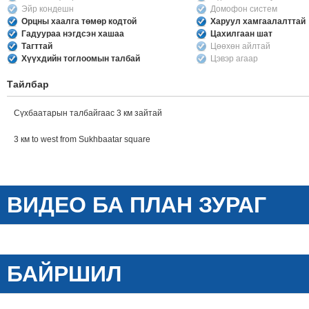
Эйр кондешн
Домофон систем
Орцны хаалга төмөр кодтой
Харуул хамгаалалттай
Гадуураа нэгдсэн хашаа
Цахилгаан шат
Тагттай
Цөөхөн айлтай
Хүүхдийн тоглоомын талбай
Цэвэр агаар
Тайлбар
Сүхбаатарын талбайгаас 3 км зайтай
3 км to west from Sukhbaatar square
ВИДЕО БА ПЛАН ЗУРАГ
БАЙРШИЛ