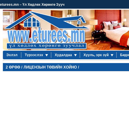
eturees.mn – Үл Хөдлөх Хөрөнгө Зууч
Эхлэл
Түрээслэх
Худалдаа
Хууль, эрх зүй
Бидн
2 ӨРӨӨ / ЛИЦЕНЗЫН ТӨВИЙН ХОЙНО /