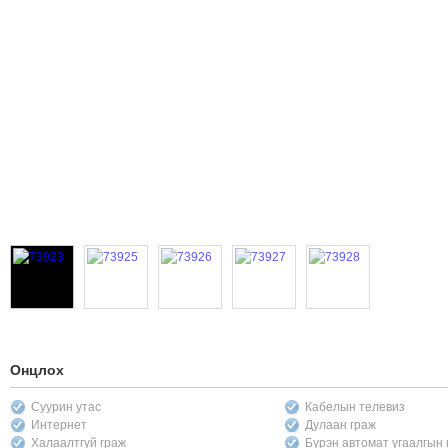
Онцлох
Суурин утас
Кабелын телевиз
Интернет
Дулаан граж
Халаалтгүй граж
Бүрэн автомат угаалгын