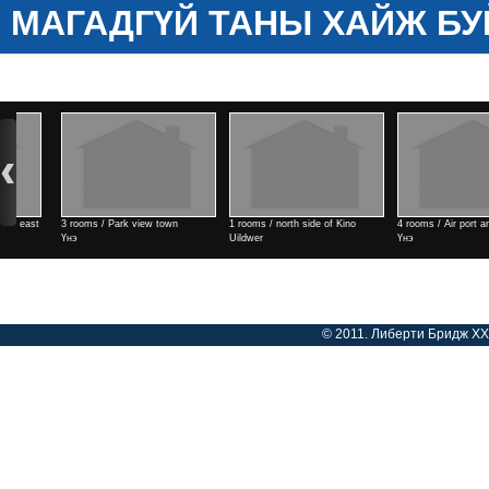
МАГАДГҮЙ ТАНЫ ХАЙЖ БУ
3 rooms / Park view town
1 rooms / north side of Kino
4 rooms / Air port area
Үнэ
Uildwer
Үнэ
Үнэ
© 2011. Либерти Бридж ХХК