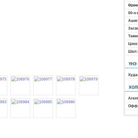
Өрөөн
00-н 
Ашиг
Засв
Тавил
Цонх
Шал:
ҮНЭ
Худал
ХОЛ
Агент
Офф