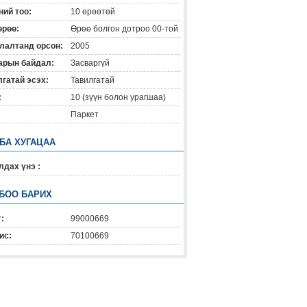
ий тоо:
10 өрөөтөй
өрөө:
Өрөө болгон дотроо 00-той
лалтанд орсон:
2005
арын байдал:
Засваргүй
гатай эсэх:
Тавилгатай
:
10 (зүүн болон урагшаа)
Паркет
 БА ХУГАЦАА
дах үнэ :
БОО БАРИХ
:
99000669
ис:
70100669