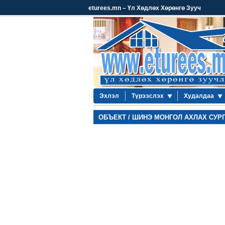
eturees.mn – Үл Хөдлөх Хөрөнгө Зууч
Эхлэл
Түрээслэх
Худалдаа
ОБЪЕКТ / ШИНЭ МОНГОЛ АХЛАХ СУР