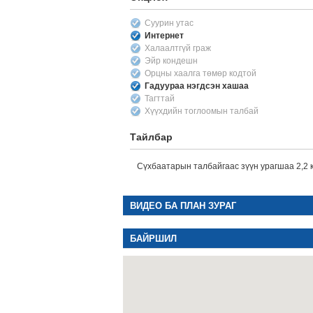
Суурин утас
Интернет
Халаалтгүй граж
Эйр кондешн
Орцны хаалга төмөр кодтой
Гадуураа нэгдсэн хашаа
Тагттай
Хүүхдийн тоглоомын талбай
Тайлбар
Сүхбаатарын талбайгаас зүүн урагшаа 2,2 к
ВИДЕО БА ПЛАН ЗУРАГ
БАЙРШИЛ