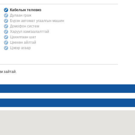
Кабелын телевиз
Дулаан граж
Бүрэн автомат угаалгын машин
Домофон систем
Харуул хамгаалалттай
Цахилгаан шат
Цөөхөн айлтай
Цэвэр агаар
м зайтай.