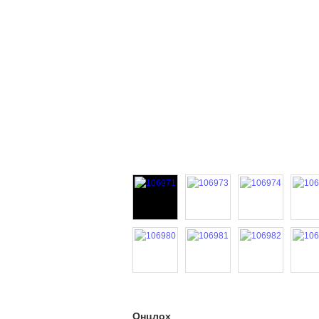
Онцлох