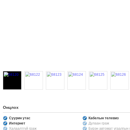
Онцлох
Суурин утас
Кабелын телевиз
Интернет
Дулаан граж
Халаалтгүй граж
Бүрэн автомат угаалгын