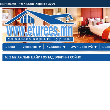
eturees.mn – Үл Хөдлөх Хөрөнгө Зууч
Эхлэл
Түрээслэх
Худалдаа
Хууль, эрх зүй
Бидн
68,2 М2 АЖЛЫН БАЙР / ХЯТАД ЭЛЧИН-Н ХОЙНО