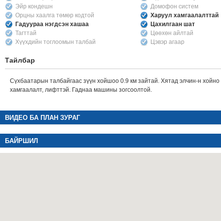
Эйр кондешн
Домофон систем
Орцны хаалга төмөр кодтой
Харуул хамгаалалттай
Гадуураа нэгдсэн хашаа
Цахилгаан шат
Тагттай
Цөөхөн айлтай
Хүүхдийн тоглоомын талбай
Цэвэр агаар
Тайлбар
Сүхбаатарын талбайгаас зүүн хойшоо 0.9 км зайтай. Хятад элчин-н хойно
хамгаалалт, лифттэй. Гаднаа машины зогсоолтой.
ВИДЕО БА ПЛАН ЗУРАГ
БАЙРШИЛ