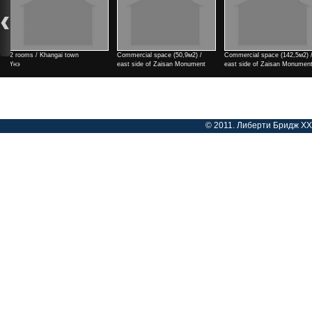
Commercial space (50,9м2) /
Commercial space (142,5м2) /
Commercial space (182м2) /
east side of Zaisan Monument
east side of Zaisan Monument
side of Zaisan Monument
Үнэ
Үнэ
Үнэ
© 2011. Либерти Бридж ХХК