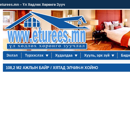
eturees.mn – Үл Хөдлөх Хөрөнгө Зууч
Эхлэл
Түрээслэх
Худалдаа
Хууль, эрх зүй
Бидн
108,2 М2 АЖЛЫН БАЙР / ХЯТАД ЭЛЧИН-Н ХОЙНО