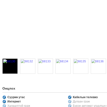
Онцлох
Суурин утас
Кабелын телевиз
Интернет
Дулаан граж
Халаалтгүй граж
Бүрэн автомат угаалгын