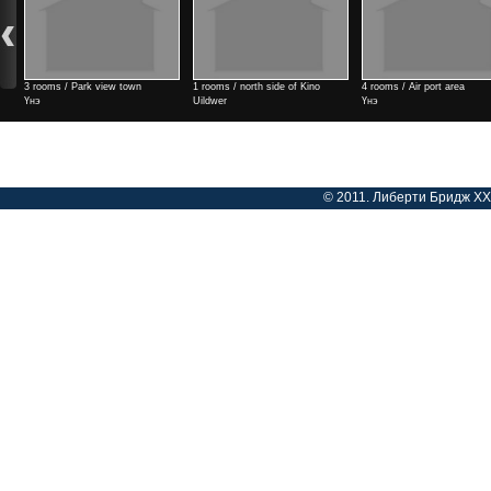
3 rooms / Park view town
1 rooms / north side of Kino
4 rooms / Air port area
Үнэ
Uildwer
Үнэ
Үнэ
© 2011. Либерти Бридж ХХК