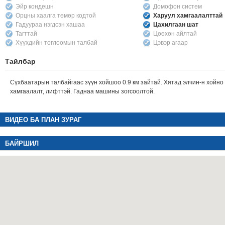
Эйр кондешн
Домофон систем
Орцны хаалга төмөр кодтой
Харуул хамгаалалттай
Гадуураа нэгдсэн хашаа
Цахилгаан шат
Тагттай
Цөөхөн айлтай
Хүүхдийн тоглоомын талбай
Цэвэр агаар
Тайлбар
Сүхбаатарын талбайгаас зүүн хойшоо 0.9 км зайтай. Хятад элчин-н хойно
хамгаалалт, лифттэй. Гаднаа машины зогсоолтой.
ВИДЕО БА ПЛАН ЗУРАГ
БАЙРШИЛ