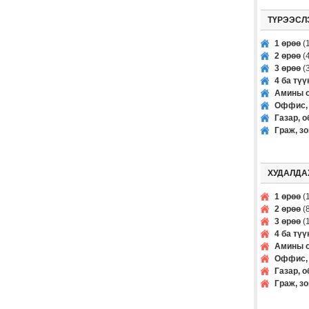
ТҮРЭЭСЛ
1 өрөө
(1
2 өрөө
(4
3 өрөө
(3
4 ба тү
Амины о
Оффис, 
Газар, о
Граж, з
ХУДАЛДА
1 өрөө
(1
2 өрөө
(8
3 өрөө
(1
4 ба тү
Амины о
Оффис, 
Газар, о
Граж, з