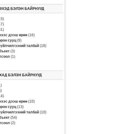
ЭХЭД БЭЛЭН БАЙРНУУД
5)
7)
1)
үнээс дээш өрөө
(16)
рон сууц
(9)
үйлчилгээний талбай
(18)
бъект
(3)
огсоол
(1)
ХАД БЭЛЭН БАЙРНУУД
)
)
4)
үнээс дээш өрөө
(10)
рон сууц
(13)
үйлчилгээний талбай
(10)
бъект
(54)
огсоол
(2)