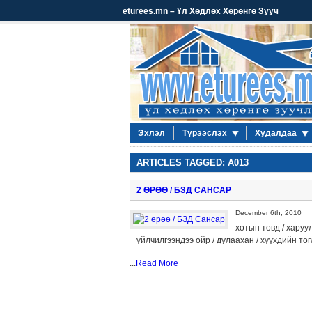
eturees.mn – Үл Хөдлөх Хөрөнгө Зууч
Эхлэл
Түрээслэх
Худалдаа
ARTICLES TAGGED: A013
2 ӨРӨӨ / БЗД САНСАР
December 6th, 2010
хотын төвд / харуул
үйлчилгээндээ ойр / дулаахан / хүүхдийн то
...
Read More