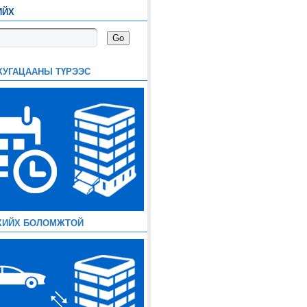
ИЙХ
ХУГАЦААНЫ ТҮРЭЭС
ХИЙХ БОЛОМЖТОЙ