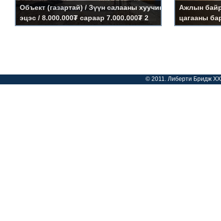
Объект (газартай) / Зүүн салааны хуучин
Ажлын байр 
эцэс / 8.000.000₮ сараар 7.000.000₮ 2
цагааны бар
Дэлгэрэнгүй »
сараар 5.000.000₮ 3 сараар
19м2=570.00
35м2=1.050.
© 2011. Либерти Бридж ХХК