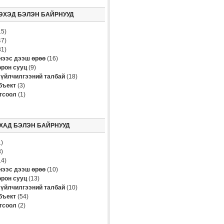
ЭХЭД БЭЛЭН БАЙРНУУД
5)
7)
1)
үнээс дээш өрөө
(16)
рон сууц
(9)
үйлчилгээний талбай
(18)
бъект
(3)
огсоол
(1)
ХАД БЭЛЭН БАЙРНУУД
)
)
4)
үнээс дээш өрөө
(10)
рон сууц
(13)
үйлчилгээний талбай
(10)
бъект
(54)
огсоол
(2)