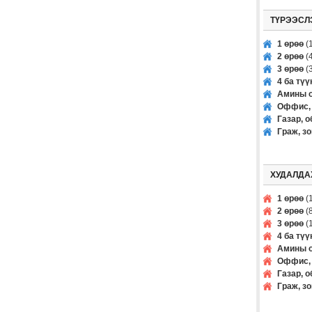
ТҮРЭЭСЛ
1 өрөө
(1
2 өрөө
(4
3 өрөө
(3
4 ба тү
Амины о
Оффис, 
Газар, о
Граж, з
ХУДАЛДА
1 өрөө
(1
2 өрөө
(8
3 өрөө
(1
4 ба тү
Амины о
Оффис, 
Газар, о
Граж, з