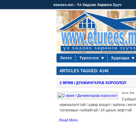
eturees.mn – Үл Хөдлөх Хөрөнгө Зууч
Эхлэл
Түрээслэх
Худалдаа
ARTICLES TAGGED: A140
2 ӨРӨӨ / ДҮНЖИНГАРАВ ХОРООЛОЛ
June 3rd,
Сүхбаат
хамгаалалттай / цэвэр агаарт / кабель / инт
тоглоомын талбайтай / 24 цагын лифттэй
...
Read More