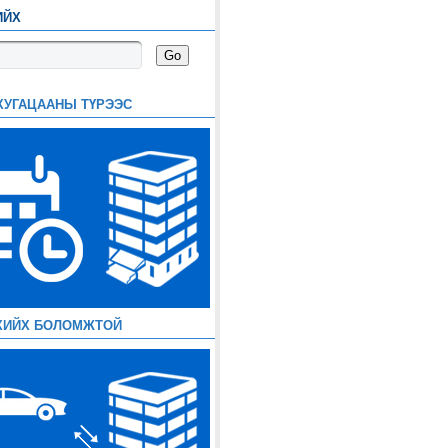
ИЙХ
ХУГАЦААНЫ ТҮРЭЭС
ХИЙХ БОЛОМЖТОЙ