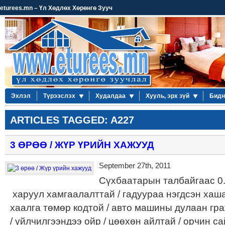
eturees.mn – Үл Хөдлөх Хөрөнгө Зууч
Эхлэл
Түрээслэх
Худалдаа
Хууль, эрх зүй
Бидн
ARTICLES TAGGED: A227
3 ӨРӨӨ / ЖҮР ҮРИЙН ХАЖУУД
September 27th, 2011
Сүхбаатарын талбайгаас 0.
харуул хамгаалалттай / гадуураа нэгдсэн хаш
хаалга төмөр кодтой / авто машины дулаан граж
/ үйлчилгээндээ ойр / цөөхөн айлтай / орчин са