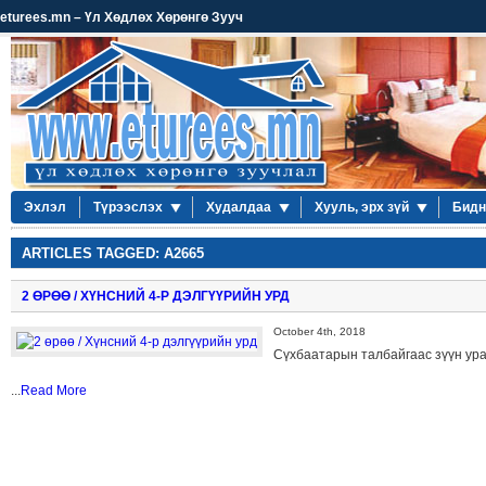
eturees.mn – Үл Хөдлөх Хөрөнгө Зууч
Эхлэл
Түрээслэх
Худалдаа
Хууль, эрх зүй
Бидн
ARTICLES TAGGED: A2665
2 ӨРӨӨ / ХҮНСНИЙ 4-Р ДЭЛГҮҮРИЙН УРД
October 4th, 2018
Сүхбаатарын талбайгаас зүүн ура
...
Read More