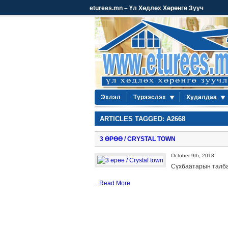
eturees.mn – Үл Хөдлөх Хөрөнгө Зууч
Эхлэл
Түрээслэх
Худалдаа
ARTICLES TAGGED: A2668
3 ӨРӨӨ / CRYSTAL TOWN
October 9th, 2018
Сүхбаатарын талбай
...
Read More