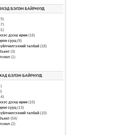
ЭХЭД БЭЛЭН БАЙРНУУД
5)
7)
1)
үнээс дээш өрөө
(16)
рон сууц
(9)
үйлчилгээний талбай
(18)
бъект
(3)
огсоол
(1)
ХАД БЭЛЭН БАЙРНУУД
)
)
4)
үнээс дээш өрөө
(10)
рон сууц
(13)
үйлчилгээний талбай
(10)
бъект
(54)
огсоол
(2)