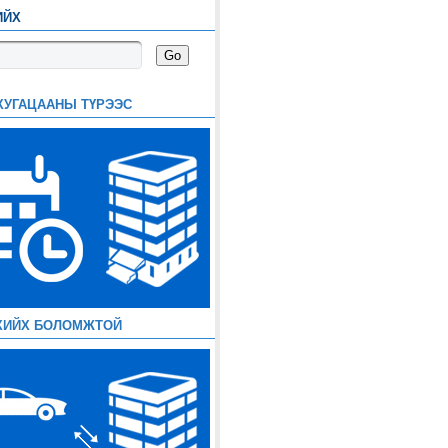
ИЙХ
ХУГАЦААНЫ ТҮРЭЭС
ХИЙХ БОЛОМЖТОЙ