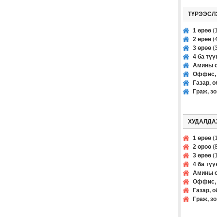
ТҮРЭЭСЛ
1 өрөө
(1
2 өрөө
(4
3 өрөө
(3
4 ба тү
Амины о
Оффис, 
Газар, о
Граж, з
ХУДАЛДА
1 өрөө
(1
2 өрөө
(8
3 өрөө
(1
4 ба тү
Амины о
Оффис, 
Газар, о
Граж, з