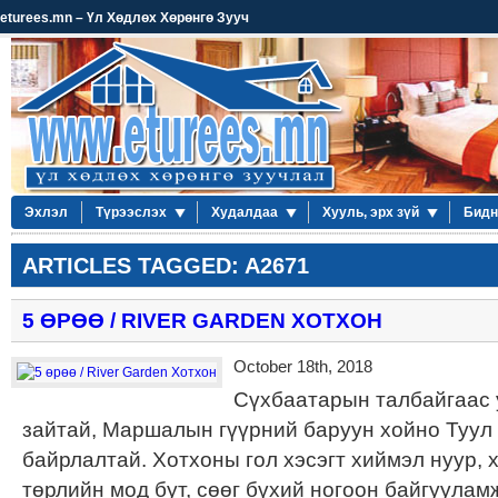
eturees.mn – Үл Хөдлөх Хөрөнгө Зууч
Эхлэл
Түрээслэх
Худалдаа
Хууль, эрх зүй
Бидн
ARTICLES TAGGED: A2671
5 ӨРӨӨ / RIVER GARDEN ХОТХОН
October 18th, 2018
Сүхбаатарын талбайгаас 
зайтай, Маршалын гүүрний баруун хойно Туул 
байрлалтай. Хотхоны гол хэсэгт хиймэл нуур, 
төрлийн мод бут, сөөг бүхий ногоон байгуулам