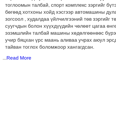
тоглоомын талбай, спорт комплекс зэргийг бүт
бөгөөд хотхоны хойд хэсгээр автомашины дул
зогсоол , худалдаа үйлчилгээний төв зэргийг 
суугчдын болон хүүхдүүдийн чөлөөт цагаа өнг
эзэмшлийн талбай машины хөдөлгөөнөөс бүрэ
учир бяцхан үрс маань аливаа учрах аюул эрс
тайван тоглох боломжоор хангагдсан.
...
Read More