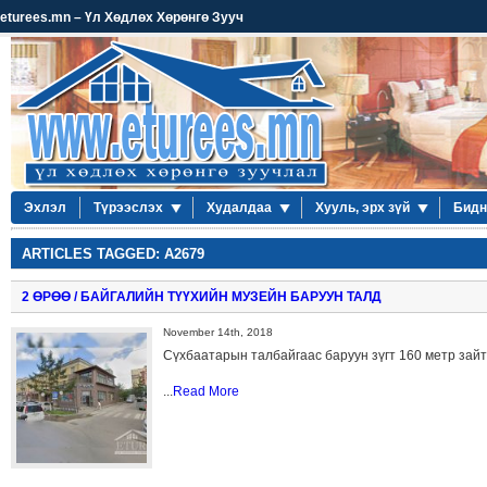
eturees.mn – Үл Хөдлөх Хөрөнгө Зууч
Эхлэл
Түрээслэх
Худалдаа
Хууль, эрх зүй
Бидн
ARTICLES TAGGED: A2679
2 ӨРӨӨ / БАЙГАЛИЙН ТҮҮХИЙН МУЗЕЙН БАРУУН ТАЛД
November 14th, 2018
Сүхбаатарын талбайгаас баруун зүгт 160 метр зайт
...
Read More