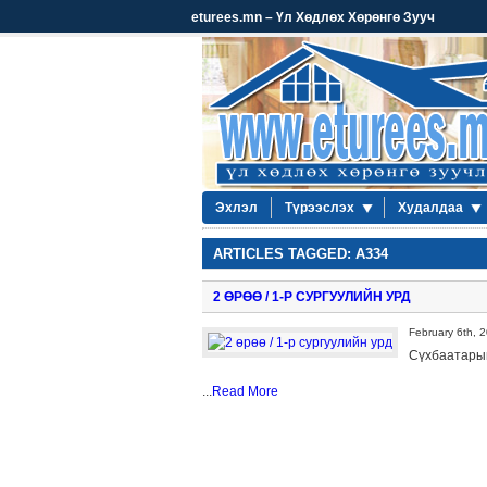
eturees.mn – Үл Хөдлөх Хөрөнгө Зууч
Эхлэл
Түрээслэх
Худалдаа
ARTICLES TAGGED: A334
2 ӨРӨӨ / 1-Р СУРГУУЛИЙН УРД
February 6th, 
Сүхбаатарын
...
Read More