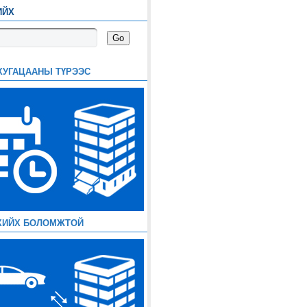
ИЙХ
ХУГАЦААНЫ ТҮРЭЭС
ХИЙХ БОЛОМЖТОЙ