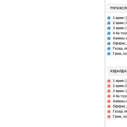
ТҮРЭЭСЛ
1 өрөө
(1
2 өрөө
(4
3 өрөө
(3
4 ба тү
Амины о
Оффис, 
Газар, о
Граж, з
ХУДАЛДА
1 өрөө
(1
2 өрөө
(8
3 өрөө
(1
4 ба тү
Амины о
Оффис, 
Газар, о
Граж, з