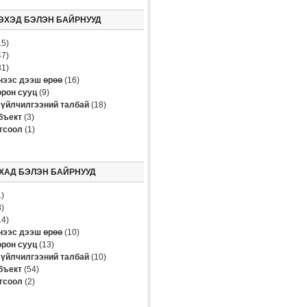
ЭХЭД БЭЛЭН БАЙРНУУД
5)
7)
1)
үнээс дээш өрөө
(16)
рон сууц
(9)
үйлчилгээний талбай
(18)
бъект
(3)
огсоол
(1)
ХАД БЭЛЭН БАЙРНУУД
)
)
4)
үнээс дээш өрөө
(10)
рон сууц
(13)
үйлчилгээний талбай
(10)
бъект
(54)
огсоол
(2)