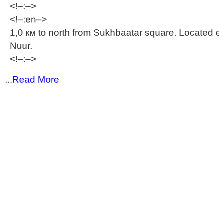
<!–:–>
<!–:en–>
1,0 км to north from Sukhbaatar square. Located 
Nuur.
<!–:–>
...
Read More