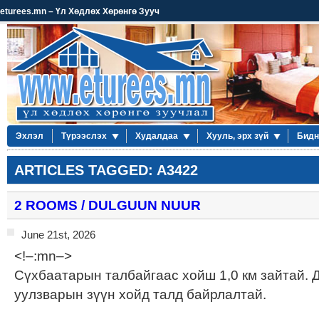
eturees.mn – Үл Хөдлөх Хөрөнгө Зууч
Эхлэл
Түрээслэх
Худалдаа
Хууль, эрх зүй
Бидн
ARTICLES TAGGED: A3422
2 ROOMS / DULGUUN NUUR
June 21st, 2026
<!–:mn–>
Сүхбаатарын талбайгаас хойш 1,0 км зайтай. 
уулзварын зүүн хойд талд байрлалтай.