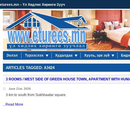
eturees.mn – Үл Хөдлөх Хөрөнгө Зууч
Эхлэл
Түрээслэх
Худалдаа
Хууль, эрх зүй
Бидн
ARTICLES TAGGED: A3424
3 ROOMS / WEST SIDE OF GREEN HOUSE TOWN, APARTMENT WITH HU
June 21st, 2026
3 km to south from Sukhbaatar square.
...
Read More