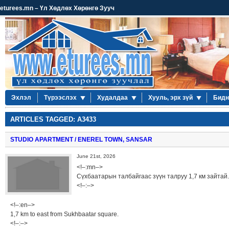
eturees.mn – Үл Хөдлөх Хөрөнгө Зууч
Эхлэл
Түрээслэх
Худалдаа
Хууль, эрх зүй
Бидн
ARTICLES TAGGED: A3433
STUDIO APARTMENT / ENEREL TOWN, SANSAR
June 21st, 2026
<!–:mn–>
Сүхбаатарын талбайгаас зүүн талруу 1,7 км зайтай.
<!–:–>
<!–:en–>
1,7 km to east from Sukhbaatar square.
<!–:–>