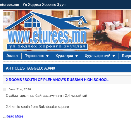
eturees.mn – Үл Хөдлөх Хөрөнгө Зууч
Эхлэл
Түрээслэх
Худалдаа
Хууль, эрх зүй
Бидн
ARTICLES TAGGED: A3440
2 ROOMS / SOUTH OF PLEHANOV’S RUSSIAN HIGH SCHOOL
June 21st, 2026
Сүхбаатарын талбайгаас зүүн зүгт 2,4 км зайтай
2.4 km to south from Sukhbaatar square
...
Read More