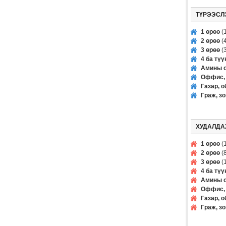
ТҮРЭЭСЛ
1 өрөө
(1
2 өрөө
(4
3 өрөө
(3
4 ба тү
Амины о
Оффис, 
Газар, о
Граж, з
ХУДАЛДА
1 өрөө
(1
2 өрөө
(8
3 өрөө
(1
4 ба тү
Амины о
Оффис, 
Газар, о
Граж, з