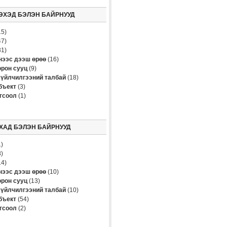
ЭХЭД БЭЛЭН БАЙРНУУД
5)
7)
1)
үнээс дээш өрөө
(16)
рон сууц
(9)
үйлчилгээний талбай
(18)
бъект
(3)
огсоол
(1)
ХАД БЭЛЭН БАЙРНУУД
)
)
4)
үнээс дээш өрөө
(10)
рон сууц
(13)
үйлчилгээний талбай
(10)
бъект
(54)
огсоол
(2)