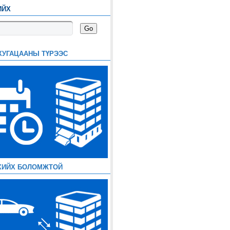
ИЙХ
ХУГАЦААНЫ ТҮРЭЭС
ХИЙХ БОЛОМЖТОЙ