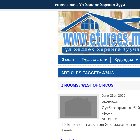
eturees.mn – Үл Хөдлөх Хөрөнгө Зууч
Эхлэл
Түрээслэх
Худалдаа
ARTICLES TAGGED: A3446
2 ROOMS / WEST OF CIRCUS
June 21st, 2026
<!–:mn–>
Сүхбаатарын талбайг
<!–:–>
<!–:en–>
1,2 km to south west from Sukhbaatar square.
<!–:–>