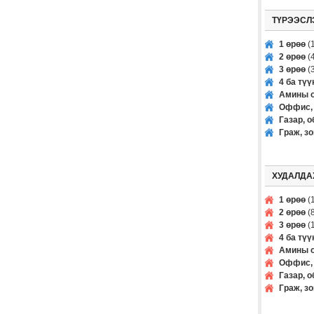
ТҮРЭЭСЛ
1 өрөө
(1
2 өрөө
(4
3 өрөө
(3
4 ба тү
Амины о
Оффис, 
Газар, о
Граж, з
ХУДАЛДА
1 өрөө
(1
2 өрөө
(8
3 өрөө
(1
4 ба тү
Амины о
Оффис, 
Газар, о
Граж, з