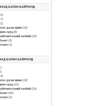
ЭХЭД БЭЛЭН БАЙРНУУД
5)
7)
1)
үнээс дээш өрөө
(16)
рон сууц
(9)
үйлчилгээний талбай
(18)
бъект
(3)
огсоол
(1)
ХАД БЭЛЭН БАЙРНУУД
)
)
4)
үнээс дээш өрөө
(10)
рон сууц
(13)
үйлчилгээний талбай
(10)
бъект
(54)
огсоол
(2)