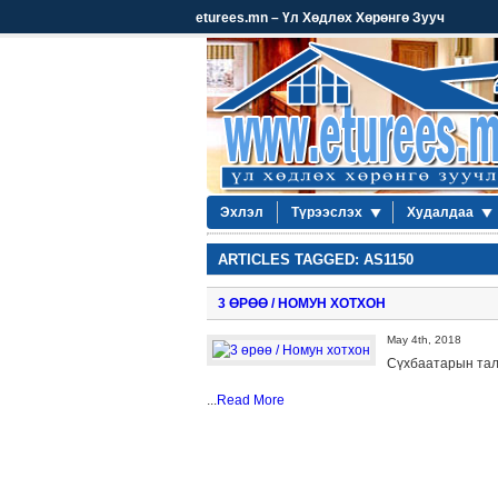
eturees.mn – Үл Хөдлөх Хөрөнгө Зууч
Эхлэл
Түрээслэх
Худалдаа
ARTICLES TAGGED: AS1150
3 ӨРӨӨ / НОМУН ХОТХОН
May 4th, 2018
Сүхбаатарын талб
...
Read More