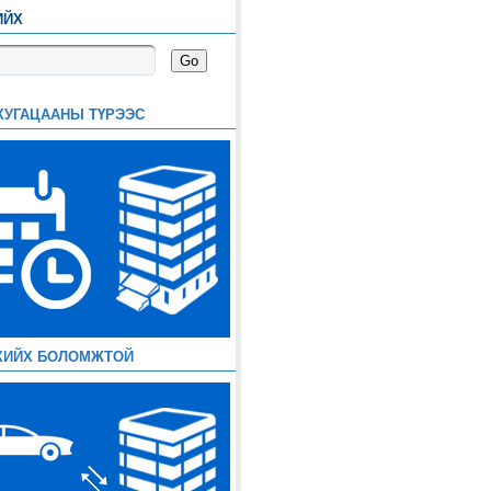
ИЙХ
ХУГАЦААНЫ ТҮРЭЭС
ХИЙХ БОЛОМЖТОЙ