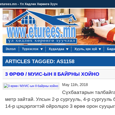
eturees.mn – Үл Хөдлөх Хөрөнгө Зууч
Эхлэл
Түрээслэх
Худалдаа
Хууль, эрх зүй
Бидн
ARTICLES TAGGED: AS1158
3 ӨРӨӨ / МУИС-ЫН II БАЙРНЫ ХОЙНО
May 11th, 2018
Сүхбаатарын талбайга
метр зайтай. Улсын 2-р сургууль, 4-р сургууль 
14-р цэцэрлэгтэй ойролцоо 3 өрөө орон сууцы