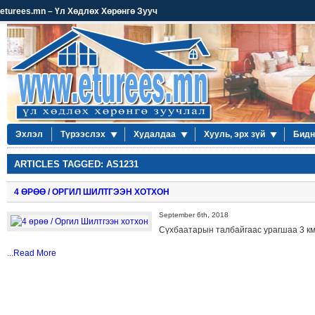
eturees.mn – Үл Хөдлөх Хөрөнгө Зууч
Эхлэл
Түрээслэх
Худалдаа
Хууль, эрх зүй
Бидн
ARTICLES TAGGED: AS1231
4 ӨРӨӨ / ОРГИЛ ШИЛТГЭЭН ХОТХОН
September 6th, 2018
Сүхбаатарын талбайгаас урагшаа 3 км
...
Read More