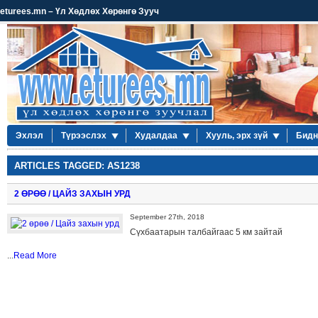
eturees.mn – Үл Хөдлөх Хөрөнгө Зууч
Эхлэл
Түрээслэх
Худалдаа
Хууль, эрх зүй
Бидн
ARTICLES TAGGED: AS1238
2 ӨРӨӨ / ЦАЙЗ ЗАХЫН УРД
September 27th, 2018
Сүхбаатарын талбайгаас 5 км зайтай
...
Read More