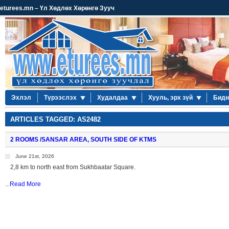
eturees.mn – Үл Хөдлөх Хөрөнгө Зууч
Эхлэл
Түрээслэх
Худалдаа
Хууль, эрх зүй
Бидн
ARTICLES TAGGED: AS2482
2 ROOMS /SANSAR AREA, SOUTH SIDE OF KTMS
June 21st, 2026
2,8 km to north east from Sukhbaatar Square.
...
Read More