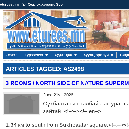
eturees.mn – Үл Хөдлөх Хөрөнгө Зууч
Эхлэл
Түрээслэх
Худалдаа
Хууль, эрх зүй
Бидн
ARTICLES TAGGED: AS2498
3 ROOMS / NORTH SIDE OF NATURE SUPER
June 21st, 2026
Сүхбаатарын талбайгаас урагша
зайтай. <!–:–><!–:en–>
1,34 км to south from Sukhbaatar square.<!–:–><