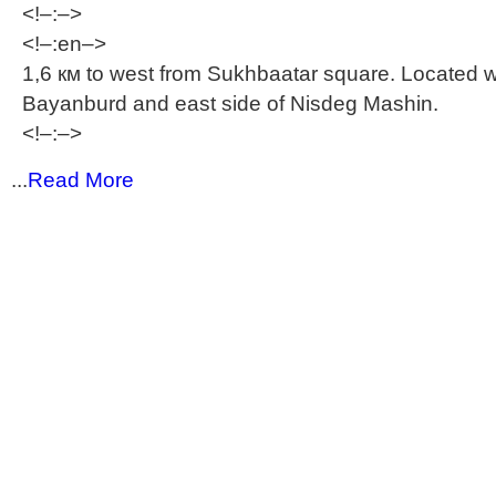
<!–:–>
<!–:en–>
1,6 км to west from Sukhbaatar square. Located w
Bayanburd and east side of Nisdeg Mashin.
<!–:–>
...
Read More