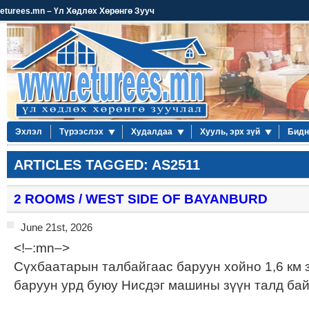
eturees.mn – Үл Хөдлөх Хөрөнгө Зууч
Эхлэл
Түрээслэх
Худалдаа
Хууль, эрх зүй
Бидн
ARTICLES TAGGED: AS2511
2 ROOMS / WEST SIDE OF BAYANBURD
June 21st, 2026
<!–:mn–>
Сүхбаатарын талбайгаас баруун хойно 1,6 км 
баруун урд буюу Нисдэг машины зүүн талд ба