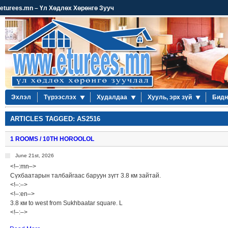
eturees.mn – Үл Хөдлөх Хөрөнгө Зууч
Эхлэл
Түрээслэх
Худалдаа
Хууль, эрх зүй
Бидн
ARTICLES TAGGED: AS2516
1 ROOMS / 10TH HOROOLOL
June 21st, 2026
<!–:mn–>
Сүхбаатарын талбайгаас баруун зүгт 3.8 км зайтай.
<!–:–>
<!–:en–>
3.8 км to west from Sukhbaatar square. L
<!–:–>