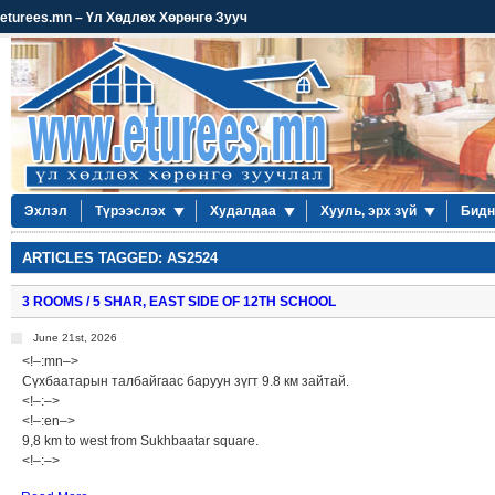
eturees.mn – Үл Хөдлөх Хөрөнгө Зууч
Эхлэл
Түрээслэх
Худалдаа
Хууль, эрх зүй
Бидн
ARTICLES TAGGED: AS2524
3 ROOMS / 5 SHAR, EAST SIDE OF 12TH SCHOOL
June 21st, 2026
<!–:mn–>
Сүхбаатарын талбайгаас баруун зүгт 9.8 км зайтай.
<!–:–>
<!–:en–>
9,8 km to west from Sukhbaatar square.
<!–:–>