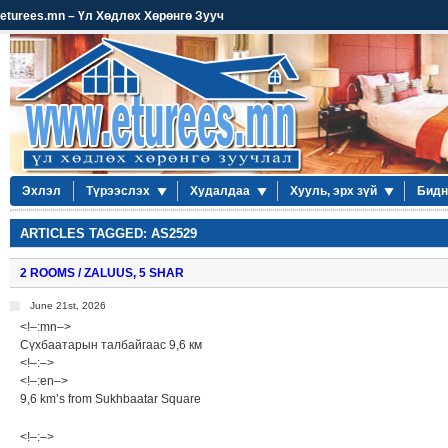
eturees.mn – Үл Хөдлөх Хөрөнгө Зууч
Эхлэл
Түрээслэх
Худалдаа
Хууль, эрх зүй
Бидн
ARTICLES TAGGED: AS2529
2 ROOMS / ZALUUS, 5 SHAR
June 21st, 2026
<!–:mn–>
Сүхбаатарын талбайгаас 9,6 км
<!–:–>
<!–:en–>
9,6 km’s from Sukhbaatar Square
<!–:–>