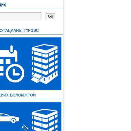
ИЙХ
ХУГАЦААНЫ ТҮРЭЭС
ХИЙХ БОЛОМЖТОЙ