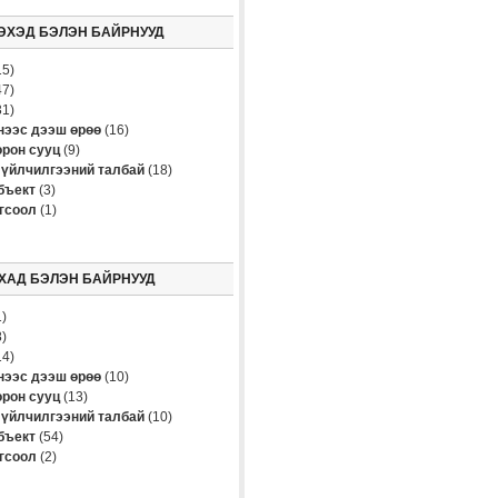
ЭХЭД БЭЛЭН БАЙРНУУД
5)
7)
1)
үнээс дээш өрөө
(16)
рон сууц
(9)
үйлчилгээний талбай
(18)
бъект
(3)
огсоол
(1)
ХАД БЭЛЭН БАЙРНУУД
)
)
4)
үнээс дээш өрөө
(10)
рон сууц
(13)
үйлчилгээний талбай
(10)
бъект
(54)
огсоол
(2)