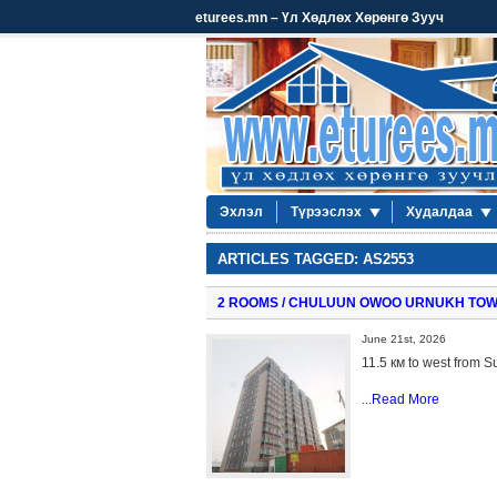
eturees.mn – Үл Хөдлөх Хөрөнгө Зууч
Эхлэл
Түрээслэх
Худалдаа
ARTICLES TAGGED: AS2553
2 ROOMS / CHULUUN OWOO URNUKH TO
June 21st, 2026
11.5 км to west from S
...
Read More