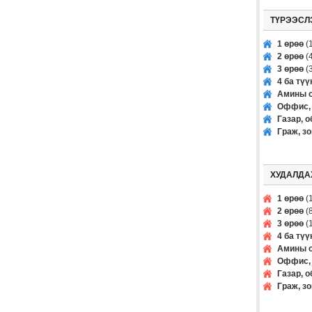
ТҮРЭЭСЛ
1 өрөө
(1
2 өрөө
(4
3 өрөө
(3
4 ба тү
Амины о
Оффис, 
Газар, о
Граж, з
ХУДАЛДА
1 өрөө
(1
2 өрөө
(8
3 өрөө
(1
4 ба тү
Амины о
Оффис, 
Газар, о
Граж, з