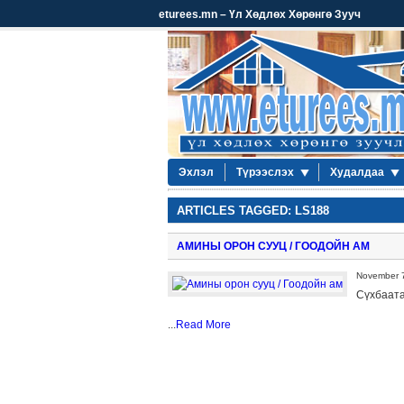
eturees.mn – Үл Хөдлөх Хөрөнгө Зууч
Эхлэл
Түрээслэх
Худалдаа
ARTICLES TAGGED: LS188
АМИНЫ ОРОН СУУЦ / ГООДОЙН АМ
November 7
Сүхбаата
...
Read More