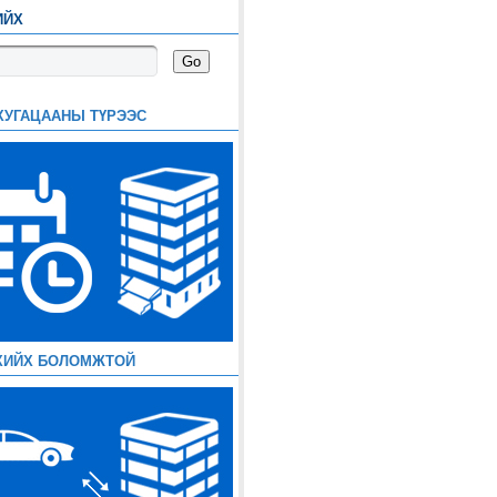
ИЙХ
ХУГАЦААНЫ ТҮРЭЭС
ХИЙХ БОЛОМЖТОЙ