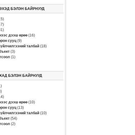
ЭХЭД БЭЛЭН БАЙРНУУД
5)
7)
1)
үнээс дээш өрөө
(16)
рон сууц
(9)
үйлчилгээний талбай
(18)
бъект
(3)
огсоол
(1)
ХАД БЭЛЭН БАЙРНУУД
)
)
4)
үнээс дээш өрөө
(10)
рон сууц
(13)
үйлчилгээний талбай
(10)
бъект
(54)
огсоол
(2)