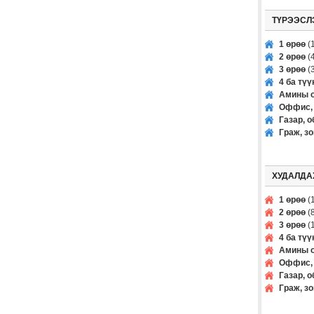
ТҮРЭЭСЛ
1 өрөө
(1
2 өрөө
(4
3 өрөө
(3
4 ба тү
Амины о
Оффис, 
Газар, о
Граж, з
ХУДАЛДА
1 өрөө
(1
2 өрөө
(8
3 өрөө
(1
4 ба тү
Амины о
Оффис, 
Газар, о
Граж, з