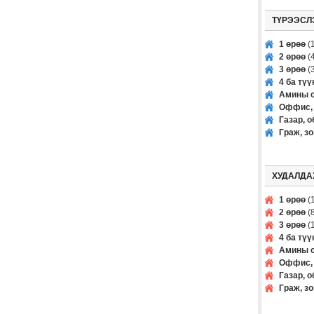
ТҮРЭЭСЛ
1 өрөө
(1
2 өрөө
(4
3 өрөө
(3
4 ба тү
Амины о
Оффис, 
Газар, о
Граж, з
ХУДАЛДА
1 өрөө
(1
2 өрөө
(8
3 өрөө
(1
4 ба тү
Амины о
Оффис, 
Газар, о
Граж, з