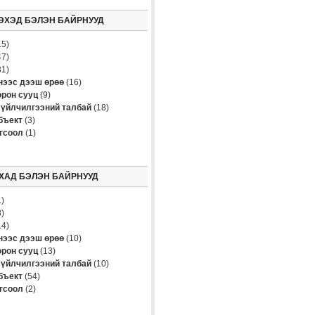
ЭХЭД БЭЛЭН БАЙРНУУД
5)
7)
1)
үнээс дээш өрөө
(16)
рон сууц
(9)
үйлчилгээний талбай
(18)
бъект
(3)
огсоол
(1)
ХАД БЭЛЭН БАЙРНУУД
)
)
4)
үнээс дээш өрөө
(10)
рон сууц
(13)
үйлчилгээний талбай
(10)
бъект
(54)
огсоол
(2)