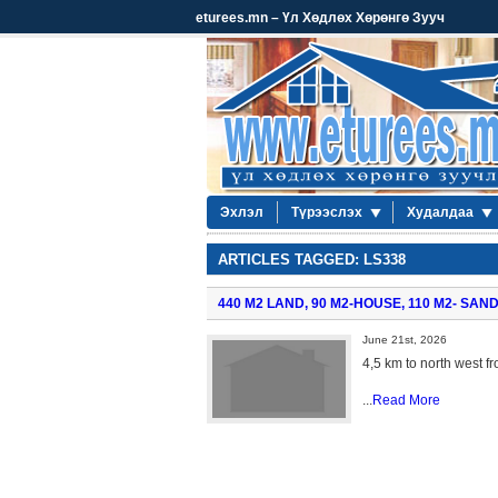
eturees.mn – Үл Хөдлөх Хөрөнгө Зууч
Эхлэл
Түрээслэх
Худалдаа
ARTICLES TAGGED: LS338
440 M2 LAND, 90 M2-HOUSE, 110 M2- SA
June 21st, 2026
4,5 km to north west fr
...
Read More