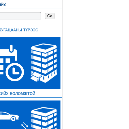
ИЙХ
ХУГАЦААНЫ ТҮРЭЭС
ХИЙХ БОЛОМЖТОЙ