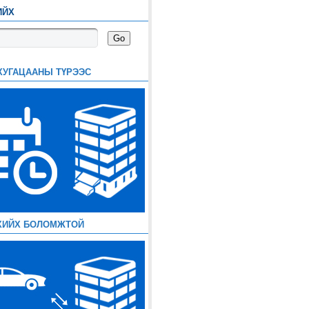
ИЙХ
ХУГАЦААНЫ ТҮРЭЭС
ХИЙХ БОЛОМЖТОЙ