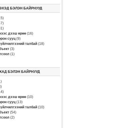
ЭХЭД БЭЛЭН БАЙРНУУД
5)
7)
1)
үнээс дээш өрөө
(16)
рон сууц
(9)
үйлчилгээний талбай
(18)
бъект
(3)
огсоол
(1)
ХАД БЭЛЭН БАЙРНУУД
)
)
4)
үнээс дээш өрөө
(10)
рон сууц
(13)
үйлчилгээний талбай
(10)
бъект
(54)
огсоол
(2)