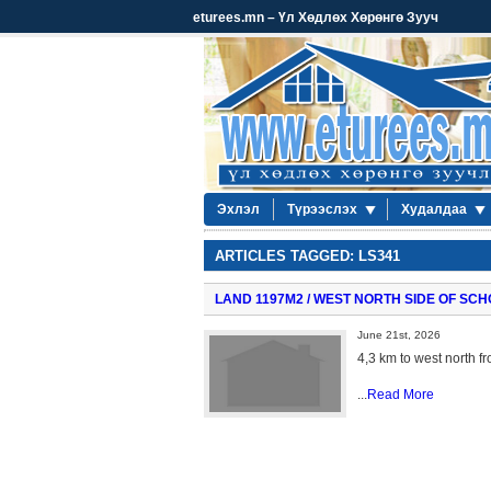
eturees.mn – Үл Хөдлөх Хөрөнгө Зууч
Эхлэл
Түрээслэх
Худалдаа
ARTICLES TAGGED: LS341
LAND 1197М2 / WEST NORTH SIDE OF SCH
June 21st, 2026
4,3 km to west north f
...
Read More