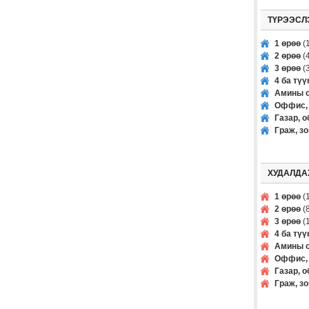
ТҮРЭЭСЛ
1 өрөө
(1
2 өрөө
(4
3 өрөө
(3
4 ба тү
Амины о
Оффис, 
Газар, о
Граж, з
ХУДАЛДА
1 өрөө
(1
2 өрөө
(8
3 өрөө
(1
4 ба тү
Амины о
Оффис, 
Газар, о
Граж, з