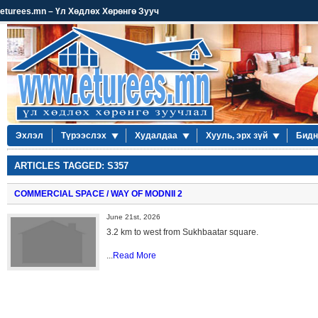
eturees.mn – Үл Хөдлөх Хөрөнгө Зууч
Эхлэл
Түрээслэх
Худалдаа
Хууль, эрх зүй
Бидн
ARTICLES TAGGED: S357
COMMERCIAL SPACE / WAY OF MODNII 2
June 21st, 2026
3.2 km to west from Sukhbaatar square.
...
Read More