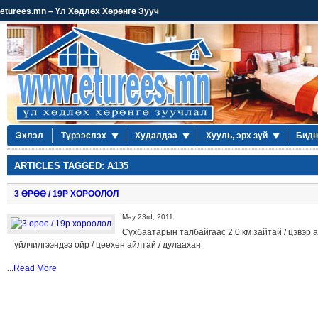
eturees.mn – Үл Хөдлөх Хөрөнгө Зууч
Эхлэл
Түрээслэх
Худалдаа
Хууль, эрх зүй
Бидн
ARTICLES TAGGED: A135
3 ӨРӨӨ / 19Р ХОРООЛОЛ
May 23rd, 2011
Сүхбаатарын талбайгаас 2.0 км зайтай / цэвэр ага
үйлчилгээндээ ойр / цөөхөн айлтай / дулаахан
...
Read More