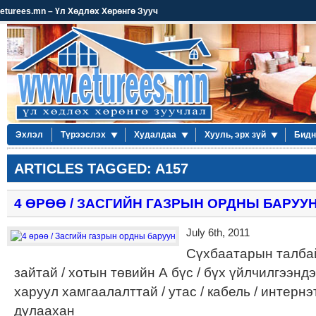
eturees.mn – Үл Хөдлөх Хөрөнгө Зууч
Эхлэл
Түрээслэх
Худалдаа
Хууль, эрх зүй
Бидн
ARTICLES TAGGED: A157
4 ӨРӨӨ / ЗАСГИЙН ГАЗРЫН ОРДНЫ БАРУУ
July 6th, 2011
Сүхбаатарын талбай
зайтай / хотын төвийн А бүс / бүх үйлчилгээнд
харуул хамгаалалттай / утас / кабель / интернэ
дулаахан